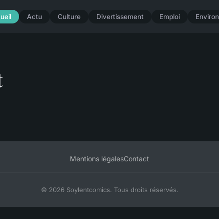
ueil
Actu
Culture
Divertissement
Emploi
Enviro
t
Mentions légales
Contact
© 2026 Soylentcomics. Tous droits réservés.