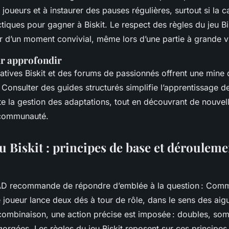
 joueurs et à instaurer des pauses régulières, surtout si la c
ctiques pour gagner à Biskit. Le respect des règles du jeu Bi
r d’un moment convivial, même lors d’une partie à grande v
r approfondir
atives Biskit et des forums de passionnés offrent une mine 
. Consulter des guides structurés simplifie l’apprentissage d
ite la gestion des adaptations, tout en découvrant de nouvel
 communauté.
u Biskit : principes de base et déroulem
D recommande de répondre d’emblée à la question :
Comme
oueur lance deux dés à tour de rôle, dans le sens des aigu
combinaison, une action précise est imposée : doubles, som
gorgées. Les règles du jeu Biskit reposent sur ces principes