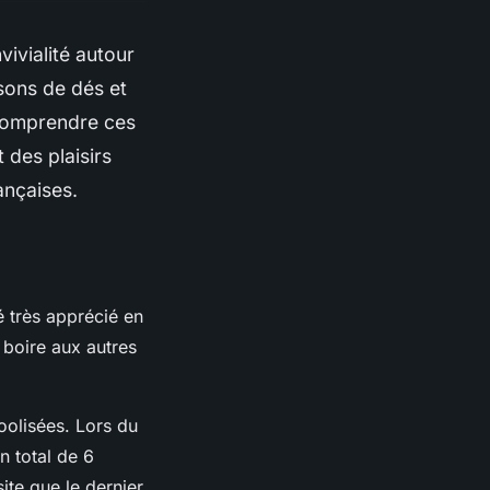
vivialité autour
sons de dés et
. Comprendre ces
 des plaisirs
ançaises.
é très apprécié en
e boire aux autres
oolisées. Lors du
n total de 6
ite que le dernier