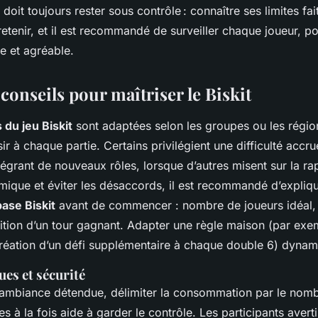
it toujours rester sous contrôle : connaître ses limites fai
etenir, et il est recommandé de surveiller chaque joueur, po
e et agréable.
 conseils pour maîtriser le Biskit
 du jeu Biskit
sont adaptées selon les groupes ou les régio
sir à chaque partie. Certains privilégient une difficulté accr
tégrant de nouveaux rôles, lorsque d’autres misent sur la rap
amique et éviter les désaccords, il est recommandé d’expliq
base Biskit
avant de commencer : nombre de joueurs idéal, 
ition d’un tour gagnant. Adapter une règle maison (par exem
 création d’un défi supplémentaire à chaque double 6) dynami
ues et sécurité
 ambiance détendue, délimiter la consommation par le no
s à la fois aide à garder le contrôle. Les participants avertis