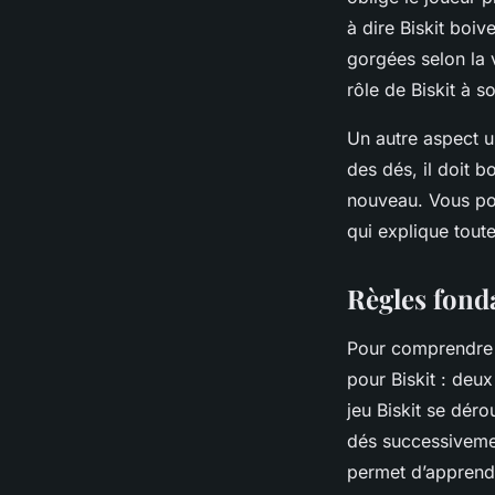
à dire Biskit boi
gorgées selon la v
rôle de Biskit à s
Un autre aspect un
des dés, il doit b
nouveau. Vous pou
qui explique toute
Règles fond
Pour comprendr
pour Biskit : deu
jeu Biskit se dér
dés successivement
permet d’apprend