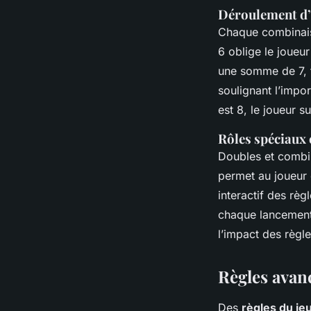
Déroulement d’u
Chaque combinais
6 oblige le joueu
une somme de 7, to
soulignant l’impo
est 8, le joueur s
Rôles spéciaux 
Doubles et combin
permet au joueur 
interactif des règ
chaque lancement 
l’impact des règl
Règles avanc
Des
règles du jeu