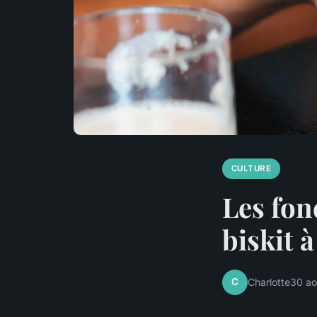
CULTURE
Les fon
biskit 
C
Charlotte
30 ao