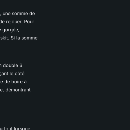
e, une somme de
de rejouer. Pour
ne gorgée,
iskit. Si la somme
un double 6
ant le côté
se de boire à
me, démontrant
urtout lorsque