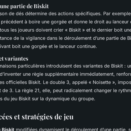
ne partie de Biskit
on de dés détermine des actions spécifiques. Par exempl
r précédent à boire une gorgée et donne le droit au lanceur 
us les joueurs doivent crier « Biskit » et le dernier boit u
rtance de la vigilance dans le déroulement d’une partie de B
uivant boit une gorgée et le lanceur continue.
et variantes
aisons particulières introduisent des variantes de Biskit : 
d’inventer une règle supplémentaire immédiatement, renforç
les officielles Biskit. Le double 3, appelé « Noisette », impo
de 3. La règle 21, elle, peut radicalement changer le ryth
es du jeu Biskit sur la dynamique du groupe.
ées et stratégies de jeu
 Biskit
modifiées dynamisent le déroulement d’une partie, s