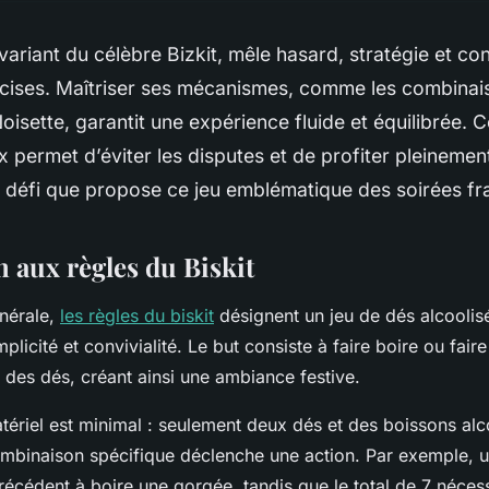
 variant du célèbre Bizkit, mêle hasard, stratégie et con
écises. Maîtriser ses mécanismes, comme les combinai
 Noisette, garantit une expérience fluide et équilibrée
permet d’éviter les disputes et de profiter pleinement
 défi que propose ce jeu emblématique des soirées fr
 aux règles du Biskit
nérale,
les règles du biskit
désignent un jeu de dés alcoolis
plicité et convivialité. Le but consiste à faire boire ou fair
s des dés, créant ainsi une ambiance festive.
ériel est minimal : seulement deux dés et des boissons alc
mbinaison spécifique déclenche une action. Par exemple, u
récédent à boire une gorgée, tandis que le total de 7 nécess