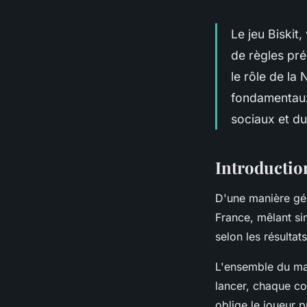
Le jeu Biskit,
de règles pr
le rôle de la
fondamentaux 
sociaux et du
Introduction
D'une manière gé
France, mêlant sim
selon les résultat
L'ensemble du mat
lancer, chaque co
oblige le joueur p