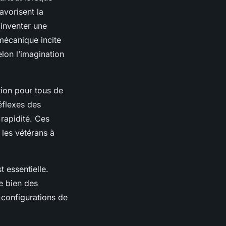
avorisent la
’inventer une
 mécanique incite
lon l’imagination
tion pour tous de
éflexes des
 rapidité. Ces
 les vétérans à
t essentielle.
te bien des
 configurations de