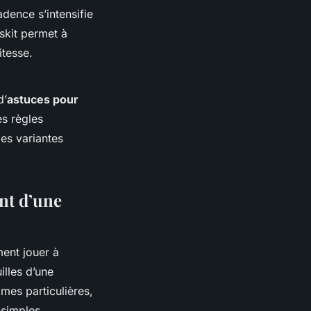
adence s’intensifie
skit permet à
itesse.
d’
astuces pour
es règles
les variantes
ent d’une
nt jouer à
illes d’une
mes particulières,
 simples,